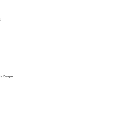
)
le Deepo