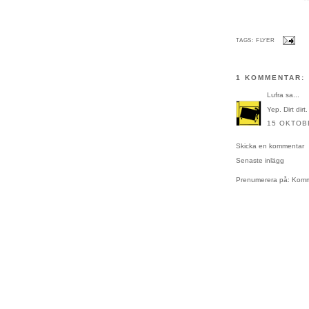
TAGS:
FLYER
1 KOMMENTAR:
Lufra
sa...
Yep. Dirt dirt
15 OKTOBE
Skicka en kommentar
Senaste inlägg
Prenumerera på:
Komme