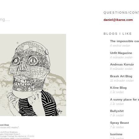
QUESTIONS/CON
ng....
daniel@ikaroz.com
BLOGS I LIKE
The impossible coo
4 veckor sedan
Unfit Magazine
4 månader sedan
Andreas Korsár
8 månader sedan
Brask Art Blog
11 månader sedan
K-line Blog
1 år sedan
A sunny place for 
1 år sedan
Bullyshit
7 år sedan
Spray Beast
7 år sedan
Isorinne
7 år sedan