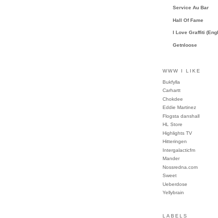
Service Au Bar
Hall Of Fame
I Love Graffiti (Eng
Getnloose
WWW I LIKE
Bukfylla
Carhartt
Chokdee
Eddie Martinez
Flogsta danshall
HL Store
Highlights TV
Hitteringen
Intergalacticfm
Mander
Nossredna.com
Sweet
Ueberdose
Yellybrain
LABELS