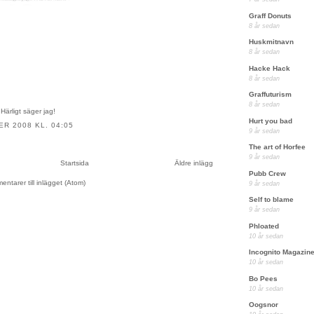
Graff Donuts
8 år sedan
Huskmitnavn
8 år sedan
Hacke Hack
8 år sedan
Graffuturism
8 år sedan
. Härligt säger jag!
Hurt you bad
R 2008 KL. 04:05
9 år sedan
The art of Horfee
9 år sedan
Startsida
Äldre inlägg
Pubb Crew
ntarer till inlägget (Atom)
9 år sedan
Self to blame
9 år sedan
Phloated
10 år sedan
Incognito Magazin
10 år sedan
Bo Pees
10 år sedan
Oogsnor