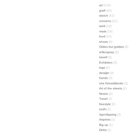
art
(123)
graff
(95)
sketch
(22)
nonsens
(21)
work
(19)
mask
(16)
food
(10)
shows
(9)
Oldies but goldies
(8)
reflexspray
(6)
travell
(6)
Exhibition
(5)
tags
(4)
detaljer
(3)
hands
(3)
icke föreställande
(3)
Art of the streets
(2)
Nestor
(2)
Travel
(2)
freestyle
(2)
sushi
(2)
ögonläpping
(2)
Artprints
(1)
Big up
(1)
Dekis
(1)