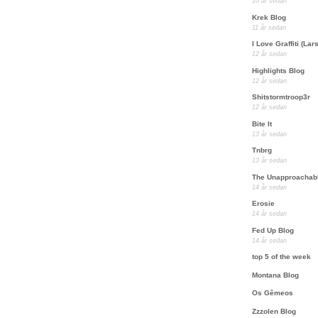
10 år sedan
Krek Blog
11 år sedan
I Love Graffiti (Lars
12 år sedan
Highlights Blog
12 år sedan
Shitstormtroop3r
12 år sedan
Bite It
13 år sedan
Tnbrg
13 år sedan
The Unapproachab
14 år sedan
Erosie
14 år sedan
Fed Up Blog
14 år sedan
top 5 of the week
Montana Blog
Os Gêmeos
Zzzolen Blog