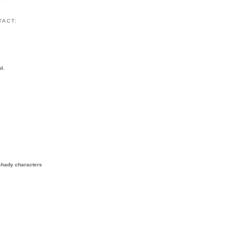
TACT:
l.
shady characters