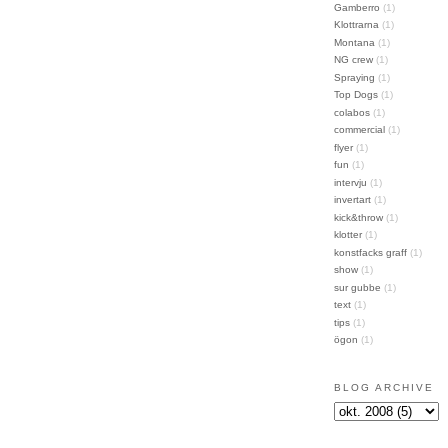
Gamberro
(1)
Klottrarna
(1)
Montana
(1)
NG crew
(1)
Spraying
(1)
Top Dogs
(1)
colabos
(1)
commercial
(1)
flyer
(1)
fun
(1)
intervju
(1)
invertart
(1)
kick&throw
(1)
klotter
(1)
konstfacks graff
(1)
show
(1)
sur gubbe
(1)
text
(1)
tips
(1)
ögon
(1)
BLOG ARCHIVE