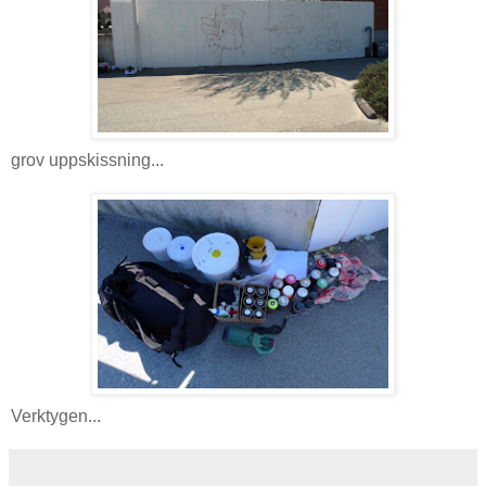
grov uppskissning...
Verktygen...