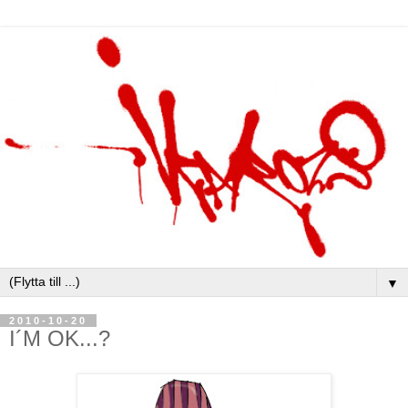
▼
2010-10-20
I´M OK...?